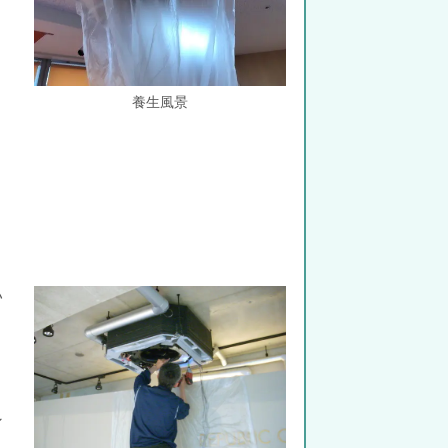
養生風景
い
。
ン