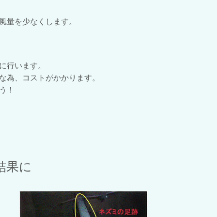
風量を少なくします。
に行います。
為、コストがかかります。
う！
結果に