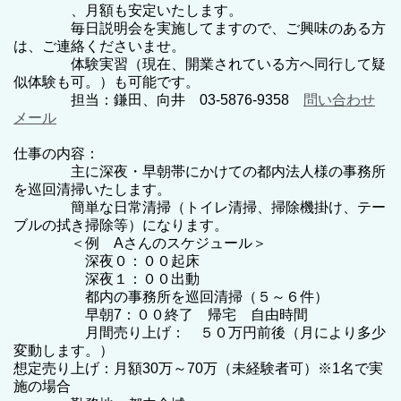
、月額も安定いたします。
毎日説明会を実施してますので、ご興味のある方
は、ご連絡くださいませ。
体験実習（現在、開業されている方へ同行して疑
似体験も可。）も可能です。
担当：鎌田、向井 03-5876-9358
問い合わせ
メール
仕事の内容：
主に深夜・早朝帯にかけての都内法人様の事務所
を巡回清掃いたします。
簡単な日常清掃（トイレ清掃、掃除機掛け、テー
ブルの拭き掃除等）になります。
＜例 Aさんのスケジュール＞
深夜０：００起床
深夜１：００出動
都内の事務所を巡回清掃（５～６件）
早朝7：００終了 帰宅 自由時間
月間売り上げ： ５０万円前後（月により多少
変動します。）
想定売り上げ：月額30万～70万（未経験者可）※1名で実
施の場合